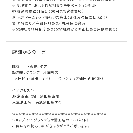
✨ 制服貸与（おしゃれな制服でモチベーションもUP）
🚃 交通費支給（1日1,000円まで実費支給）
🎾 東京ドームシティ優待パス貸出（お休みの日に使える！）
🌸 昇給あり／有給休暇あり／社会保険完備
✨契約社員登用制度あり（契約社員からの正社員登用制度あり）
店舗からの一言
職種 ・販売、接客
勤務地：グランデュオ蒲田店
（大田区 西蒲田 7-68-1 グランデュオ蒲田 西館 3F）
＜アクセス＞
JR京浜東北線 蒲田駅直結
東急池上線 東急蒲田駅すぐ
＊＊＊＊＊＊＊＊＊＊＊＊＊＊＊＊＊＊＊＊＊＊＊＊＊＊＊＊＊
ショップイン グランデュオ蒲田店のアルバイトに
ご興味をお持ちいただきありがとうございます。