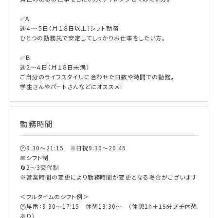
✅A
週４～５日（月１８日以上）シフト勤務
ひとつの勤務先で安定してしっかりお仕事をしたい方。
✅Ｂ
週2～４日（月１８日未満）
ご自分のライフスタイルに合わせた日数や時間での勤務。
学生さんやパートさんなどにオススメ！
勤務時間
🕐9:30～21:15 ※日祝9:30～20:45
📅シフト制
🔄2～3交代制
※営業時間の変更により勤務時間が変更となる場合がございます
＜フルタイムのシフト例＞
🕐早番：9:30～17:15 休憩13:30～ （休憩1h＋15分プチ休憩
あり）