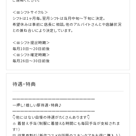
＜📅シフトサイクル＞
シフトは1ヶ月毎。翌月シフトは当月中旬～下旬に決定。
希望休みは事前に店長に相談。他のアルバイトさんとや店舗状況
との兼ね合いにより決定しています。
＜📅シフト提出時期＞
毎月10日～20日前後
＜📅シフト確定時期＞
毎月26日～30日前後
待遇・特典
━━━━━━━━━━━━━━━━━━━━━
一押し！嬉しい厚待遇・特典♪
━━━━━━━━━━━━━━━━━━━━━
👇他にはない自慢の待遇がたくさんあります👇
👛 着替え手当（制服に着替える時間にも毎回手当が支給されま
す！）
💛 従業員割引（新作コスメや話題のスキンケアをお得に購入♪）