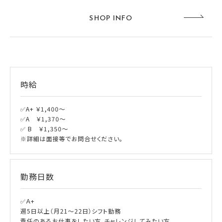
SHOP INFO
時給
✅A+ ￥1,400～
✅A ￥1,370～
✅ B ￥1,350～
※詳細は面接等でお問合せください。
勤務日数
✅Ａ+
週5日以上（月21～22日）シフト勤務
責任のあるお仕事をしたい方、チャレンジしてみたい方。