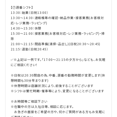
【🕐遅番シフト】
13:30：始業（日祝13:00）
13:30～14:30：連絡帳等の確認・納品作業・接客業務(お客様対
応・レジ業務・ラッピング)
14:30〜15:30：休憩
15:30～21:00：接客業務(お客様対応・レジ業務・ラッピング)・掃
除
21:00～21:15：閉店準備(清掃・品出し)(日祝20:30～20:45)
21:15：退勤（日祝20:45）
✅※上記は一例です。「17:00〜21:15の夕方から」なども、お気軽
にご相談ください！
※日祝は20:30閉店の為、中番、遅番の勤務時間が変更します(休
憩時間も30分早まります)
※休憩時間は店舗状況により、前後することがございます
※シフトは繁忙時期・催事等により、変更になることがございます
※お時間等ご相談下さい
※在職中の方は入社日等、相談に応じます。
お急ぎの面接をご希望の方や、何かご質問がある方もお気軽に
ご連絡ください。