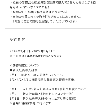
▪話題の新商品も従業員割引制度で購入できるため働きながら自
身もキレイに～なんてことも♪
▪転勤なし！（転居を伴う異動はありません）
▪当社から理由なく契約を打ち切ることはありません。
（希望に応じて契約を更新していただいています）
契約期間
2026年9月1日～2027年3月31日
※その後は1年毎の契約更新となります
＜研修制度について＞
■新入社員導入研修
9月1日、同期と一緒に研修からスタート。
9/1・4/2・4/3の期間で新入社員導入研修を実施。
9月1日 入社式・新入社員導入研修（会社や制度について）
9月2日 新入社員導入研修（ビジネスマナー等）
9月3日 新入社員導入研修（マニュアル等の確認）
※会場は東京(本社)で行います