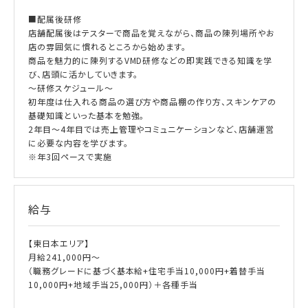
■配属後研修
店舗配属後はテスターで商品を覚えながら、商品の陳列場所やお
店の雰囲気に慣れるところから始めます。
商品を魅力的に陳列するVMD研修などの即実践できる知識を学
び、店頭に活かしていきます。
～研修スケジュール～
初年度は仕入れる商品の選び方や商品棚の作り方、スキンケアの
基礎知識といった基本を勉強。
2年目～4年目では売上管理やコミュニケーションなど、店舗運営
に必要な内容を学びます。
※年3回ペースで実施
給与
【東日本エリア】
月給241,000円～
（職務グレードに基づく基本給+住宅手当10,000円+着替手当
10,000円+地域手当25,000円）＋各種手当