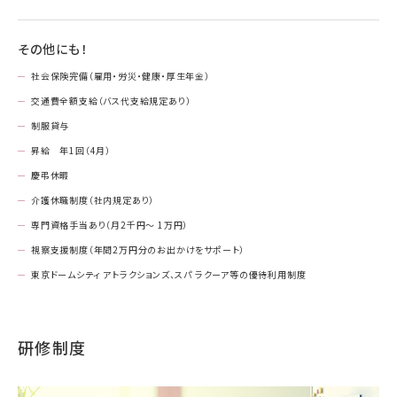
その他にも！
社会保険完備（雇用・労災・健康・厚生年金）
交通費全額支給（バス代支給規定あり）
制服貸与
昇給 年1回（4月）
慶弔休暇
介護休職制度（社内規定あり）
専門資格手当あり（月2千円～ 1万円）
視察支援制度（年間2万円分のお出かけをサポート）
東京ドームシティ アトラクションズ、スパ ラクーア等の優待利用制度
研修制度