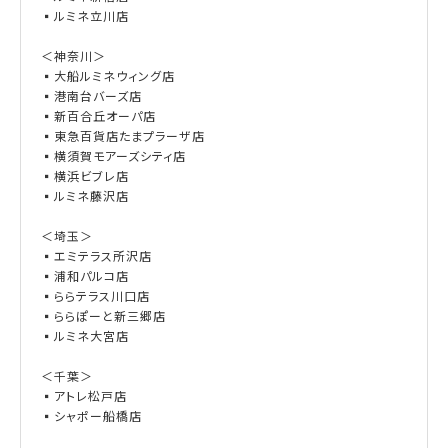
▪ルミネ立川店
＜神奈川＞
▪大船ルミネウィング店
▪港南台バーズ店
▪新百合丘オーパ店
▪東急百貨店たまプラーザ店
▪横須賀モアーズシティ店
▪横浜ビブレ店
▪ルミネ藤沢店
＜埼玉＞
▪エミテラス所沢店
▪浦和パルコ店
▪ららテラス川口店
▪ららぽーと新三郷店
▪ルミネ大宮店
＜千葉＞
▪アトレ松戸店
▪シャポー船橋店