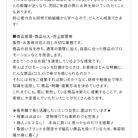
との距離が近くなり、次回ご来店の際にお声を掛けていただくこと
もあります。
初心者の方も研修で肌組織から学べるので、どんどん成長できま
す！
■商品管理・商品仕入・売上管理等
販売・お客様対応と同じ大切な業務です。
商品の担当を持ち、通常の管理に加え、自店に合った商品のプロ
モーションなどを発信します。
まるで〝小さなお店"を運営しているような感覚です。
例えばプロモーションを計画するときは、お客様はどんな時期に、
どんな商品(コスメ)で幸せを感じられるのか？
それには何をご提案すれば良いのか？など、研修や勉強会で得た
知識を活用して、商品・時期・提案方法を決めていきます。
これまでにも、既に発売している商品を新たに提案することで、お
客様に大変喜んでいただいたことがたくさんあります。
★販売職で長く活躍したいという女性に選ばれています★
▪残業はほぼ０！ 定時帰りで仕事終わりも充実♪
▪個人ノルマなし！ 本当に良いと思ったものだけを提案♪
▪取扱いブランドを限定せず幅広い商品を扱っているため、美容知
識が身に着く♪