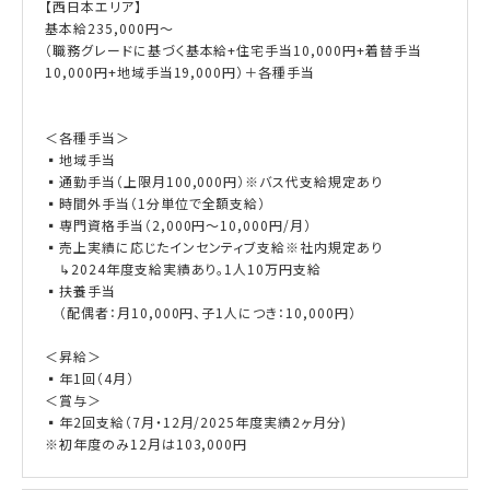
【西日本エリア】
基本給235,000円～
（職務グレードに基づく基本給+住宅手当10,000円+着替手当
10,000円+地域手当19,000円）＋各種手当
＜各種手当＞
▪地域手当
▪通勤手当（上限月100,000円）※バス代支給規定あり
▪時間外手当（1分単位で全額支給）
▪専門資格手当（2,000円～10,000円/月）
▪売上実績に応じたインセンティブ支給※社内規定あり
↳2024年度支給実績あり。1人10万円支給
▪扶養手当
（配偶者：月10,000円、子1人につき：10,000円）
＜昇給＞
▪年1回（4月）
＜賞与＞
▪年2回支給（7月・12月/2025年度実績2ヶ月分)
※初年度のみ12月は103,000円