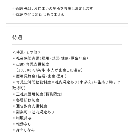
※配属先は、お住まいの場所を考慮し決定します
※転居を伴う転勤はありません
待遇
＜待遇・その他＞
▪社会保険完備（雇用・労災・健康・厚生年金）
▪出産・育児支援制度
（10,000円/条件：本人が出産した場合）
▪慶弔見舞金（結婚・出産・忌引）
▪育児短時間勤務制度※社内規定あり（小学校3年生終了時まで
取得可）
▪正社員登用制度（職務限定）
▪各種研修制度
▪通信教育支援制度
▪副業可※社内規定あり
▪制服貸与
▪転勤なし
▪身だしなみ