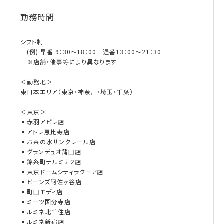
勤務時間
シフト制
(例) 早番 9：30～18：00 遅番13：00～21：30
※店舗・催事等により異なります
＜勤務地＞
東日本エリア（東京・神奈川・埼玉・千葉）
＜東京＞
▪赤羽アピレ店
▪アトレ恵比寿店
▪お茶の水サンクレール店
▪グランデュオ蒲田店
▪錦糸町テルミナ２店
▪東京ドームシティラクーア店
▪ビーンズ阿佐ヶ谷店
▪町田モディ店
▪ミーツ国分寺店
▪ルミネ北千住店
▪ルミネ新宿店