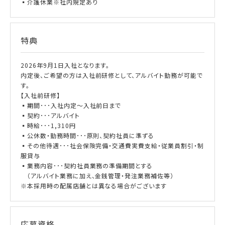
▪介護休業※社内規定あり
特典
2026年9月1日入社となります。
内定後、ご希望の方は入社前研修として、アルバイト勤務が可能で
す。
【入社前研修】
▪期間･･･入社内定～入社前日まで
▪契約･･･アルバイト
▪時給･･･1,310円
▪公休数・勤務時間･･･原則、契約社員に準ずる
▪その他待遇･･･社会保険完備・交通費実費支給・従業員割引・制
服貸与
▪業務内容･･･契約社員業務の準備期間とする
（アルバイト業務に加え、金銭管理・発注業務補佐等）
※本採用時の配属店舗とは異なる場合がございます
応募資格