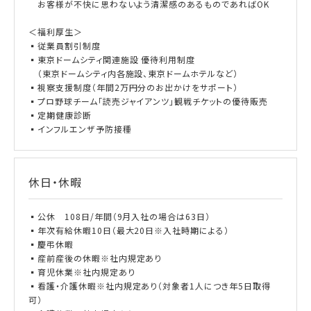
お客様が不快に思わないよう清潔感のあるものであればOK
＜福利厚生＞
▪従業員割引制度
▪東京ドームシティ関連施設 優待利用制度
（東京ドームシティ内各施設、東京ドームホテルなど）
▪視察支援制度（年間2万円分のお出かけをサポート）
▪プロ野球チーム「読売ジャイアンツ」観戦チケットの優待販売
▪定期健康診断
▪インフルエンザ予防接種
休日・休暇
▪公休 108日/年間（9月入社の場合は63日）
▪年次有給休暇10日（最大20日※入社時期による）
▪慶弔休暇
▪産前産後の休暇※社内規定あり
▪育児休業※社内規定あり
▪看護・介護休暇※社内規定あり（対象者1人につき年5日取得
可）