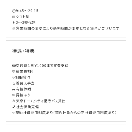
🕐9:45～20:15
📅シフト制
👩2～3交代制
※営業時間の変更により勤務時間が変更となる場合がございます
待遇・特典
🚃交通費１日￥1000まで実費支給
💛従業員割引
✨制服貸与
👛着替え手当
🚙有給休暇
🌸昇給あり
🎾東京ドームシティ優待パス貸出
💕社会保険完備
✨契約社員登用制度あり（契約社員からの正社員登用制度あり）