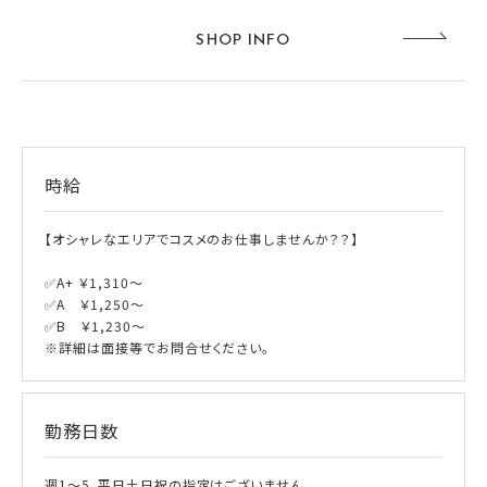
SHOP INFO
時給
【オシャレなエリアでコスメのお仕事しませんか？？】
✅A+ ￥1,310～
✅A ￥1,250～
✅B ￥1,230～
※詳細は面接等でお問合せください。
勤務日数
週1～5、平日土日祝の指定はございません。