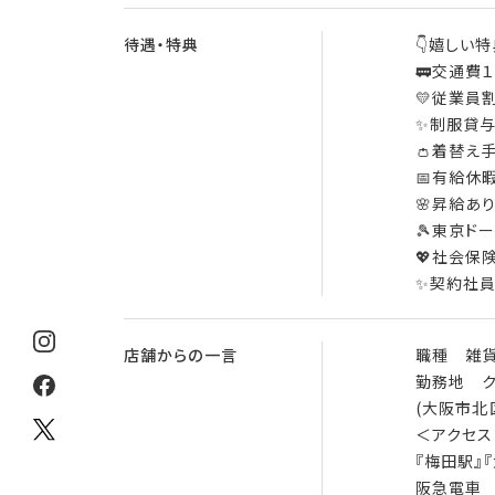
待遇・特典
👇嬉しい特
🚃交通費
💛従業員
✨制服貸
👛着替え
📅有給休
🌸昇給あ
🎾東京ド
💖社会保
✨契約社員
店舗からの一言
職種 雑貨
勤務地 
(大阪市北
＜アクセス
『梅田駅』
阪急電車