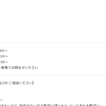
260～
200～
180～
面接等でお問合せください
もOK！ご相談ください】
～
～
働きたいけど、自信がないので最初は週１から」という方も大歓迎！！