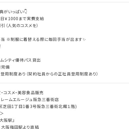
典がいっぱい👇
１日￥1000まで実費支給
割引（人気のコスメを）
与
手当 ※制服に着替える際に毎回手当が出ます✨
暇
り
ームシティ優待パス貸出
険完備
登用制度あり（契約社員からの正社員登用制度あり）
・コスメ・美容食品販売
クレームエルージュ阪急三番街店
区芝田1丁目1番3号阪急三番街北館１階)
＞
『大阪駅』
 大阪梅田駅より直結