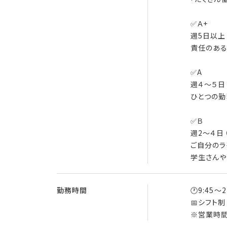
✅Ａ+
週5日以上
責任のある
✅A
週４～５日
ひとつの勤
✅Ｂ
週2～４日
ご自分のラ
学生さんや
勤務時間
🕐9:45～2
📅シフト
※営業時