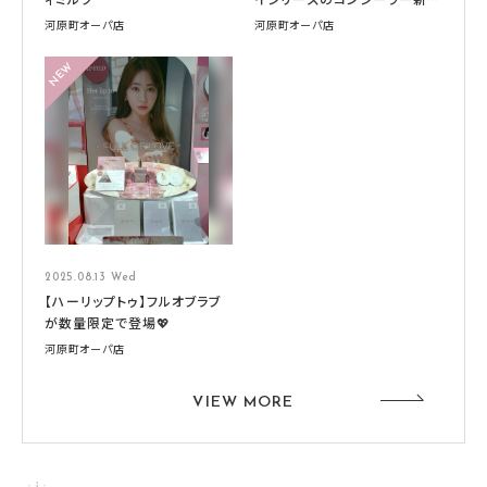
場✨
河原町オーパ店
河原町オーパ店
2025.08.13 Wed
【ハーリップトゥ】フルオブラブ
が数量限定で登場💖
河原町オーパ店
VIEW MORE