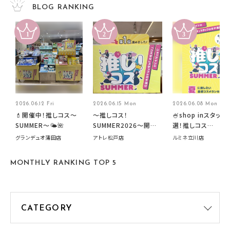
BLOG RANKING
2026.06.12 Fri
2026.06.15 Mon
2026.06.08 Mon
💄開催中！推しコス〜
～推しコス！
🍧shop inスタッフ
SUMMER〜🌤️🌺
SUMMER2026～開催
選！推しコス
中です！
summer2026開
グランデュオ蒲田店
アトレ松戸店
ルミネ立川店
す🍧
MONTHLY RANKING TOP 5