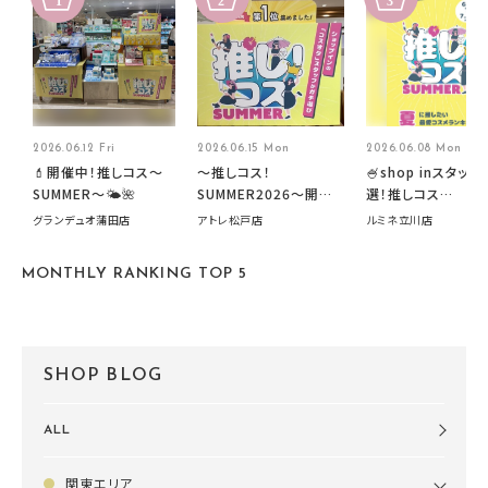
2026.06.12 Fri
2026.06.15 Mon
2026.06.08 Mon
💄開催中！推しコス〜
～推しコス！
🍧shop inスタッフ
SUMMER〜🌤️🌺
SUMMER2026～開催
選！推しコス
中です！
summer2026開
グランデュオ蒲田店
アトレ松戸店
ルミネ立川店
す🍧
MONTHLY RANKING TOP 5
SHOP BLOG
ALL
関東エリア