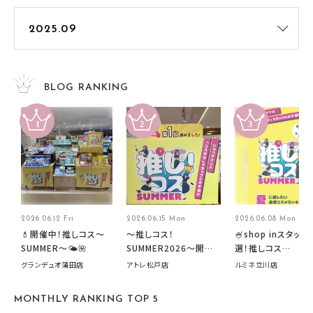
BLOG RANKING
2026.06.12 Fri
2026.06.15 Mon
2026.06.08 Mon
💄開催中！推しコス〜
～推しコス！
🍧shop inスタッフ
SUMMER〜🌤️🌺
SUMMER2026～開催
選！推しコス
中です！
summer2026開
グランデュオ蒲田店
アトレ松戸店
ルミネ立川店
す🍧
MONTHLY RANKING TOP 5