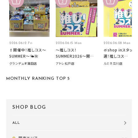
2026.06.12 Fri
2026.06.15 Mon
2026.06.08 Mon
💄開催中！推しコス〜
～推しコス！
🍧shop inスタッフ
SUMMER〜🌤️🌺
SUMMER2026～開催
選！推しコス
中です！
summer2026開
グランデュオ蒲田店
アトレ松戸店
ルミネ立川店
す🍧
MONTHLY RANKING TOP 5
SHOP BLOG
ALL
関東エリア