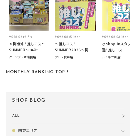
2026.06.12 Fri
2026.06.15 Mon
2026.06.08 Mon
💄開催中！推しコス〜
～推しコス！
🍧shop inスタッフ
SUMMER〜🌤️🌺
SUMMER2026～開催
選！推しコス
中です！
summer2026開
グランデュオ蒲田店
アトレ松戸店
ルミネ立川店
す🍧
MONTHLY RANKING TOP 5
SHOP BLOG
ALL
関東エリア