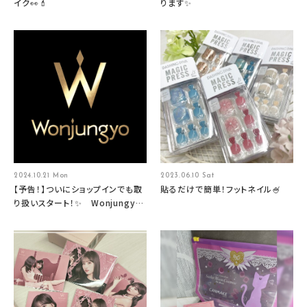
イク👀💄
ります✨
2024.10.21 Mon
2023.06.10 Sat
【予告！】ついにショップインでも取
貼るだけで簡単！フットネイル🍧
り扱いスタート！✨ Wonjungyo
HAIR （ウォンジョンヨヘア）