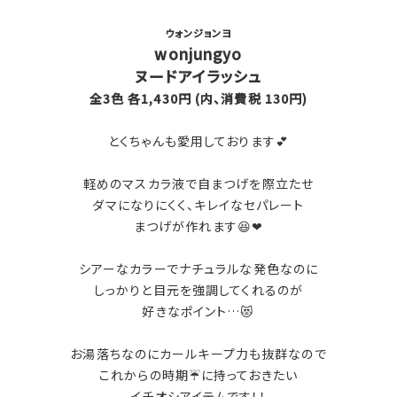
ウォンジョンヨ
wonjungyo
ヌードアイラッシュ
全3色 各1,430円 (内、消費税 130円)
とくちゃんも愛用しております💕
軽めのマスカラ液で自まつげを際立たせ
ダマになりにくく、キレイなセパレート
まつげが作れます😆❤
シアーなカラーでナチュラルな発色なのに
しっかりと目元を強調してくれるのが
好きなポイント…😻
お湯落ちなのにカールキープ力も抜群なので
これからの時期☔に持っておきたい
イチオシアイテムです！！