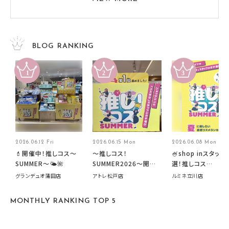
BLOG RANKING
2026.06.12 Fri
2026.06.15 Mon
2026.06.08 Mon
💄開催中！推しコス〜
～推しコス！
🍧shop inスタッフ
SUMMER〜🌤️🌺
SUMMER2026～開催
選！推しコス
中です！
summer2026開
グランデュオ蒲田店
アトレ松戸店
ルミネ立川店
す🍧
MONTHLY RANKING TOP 5