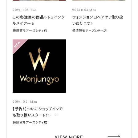
2024.11.05 Tue
2024.11.04 Mon
この冬注目の商品✨トゥインク
ウォンジョンヨヘアケア取り扱
ルメイク👀💄
いあります✨
横須賀モアーズシティ店
横須賀モアーズシティ店
2024.10.21 Mon
【予告！】ついにショップインで
も取り扱いスタート！✨
Wonjungyo HAIR （ウォンジ
横須賀モアーズシティ店
ョンヨヘア）
VIEW MORE