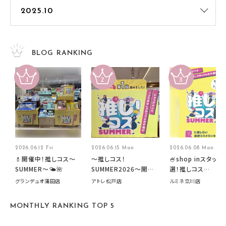
BLOG RANKING
2026.06.12 Fri
2026.06.15 Mon
2026.06.08 Mon
💄開催中！推しコス〜
～推しコス！
🍧shop inスタッフ
SUMMER〜🌤️🌺
SUMMER2026～開催
選！推しコス
中です！
summer2026開
グランデュオ蒲田店
アトレ松戸店
ルミネ立川店
す🍧
MONTHLY RANKING TOP 5