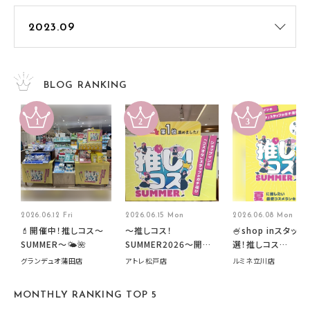
BLOG RANKING
2026.06.12 Fri
2026.06.15 Mon
2026.06.08 Mon
💄開催中！推しコス〜
～推しコス！
🍧shop inスタッフ
SUMMER〜🌤️🌺
SUMMER2026～開催
選！推しコス
中です！
summer2026開
グランデュオ蒲田店
アトレ松戸店
ルミネ立川店
す🍧
MONTHLY RANKING TOP 5