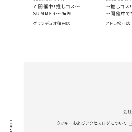
💄開催中！推しコス〜
～推しコス！
SUMMER〜🌤️🌺
～開催中で
グランデュオ蒲田店
アトレ松戸店
会社
クッキーおよびアクセスログについて