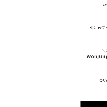
い
📢ショッ
＼
Wonju
つい