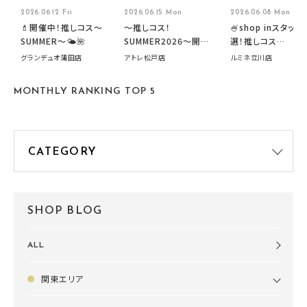
2026.06.12 Fri
2026.06.15 Mon
2026.06.08 Mon
💄開催中！推しコス〜
～推しコス！
🍧shop inスタッフ
SUMMER〜🌤️🌺
SUMMER2026～開催
選！推しコス
中です！
summer2026開
グランデュオ蒲田店
アトレ松戸店
ルミネ立川店
す🍧
MONTHLY RANKING TOP 5
SHOP BLOG
ALL
関東エリア