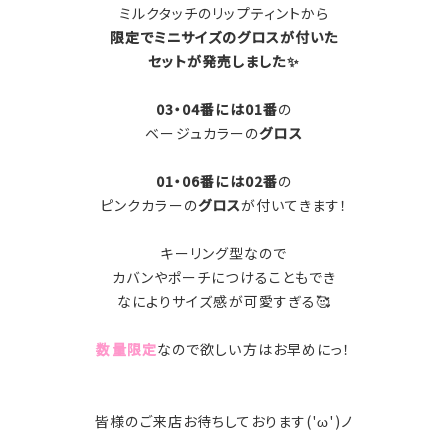
ミルクタッチのリップティントから
限定でミニサイズのグロスが付いた
セットが発売しました✨
03・04番には01番
の
ベージュカラーの
グロス
01・06番には02番
の
ピンクカラーの
グロス
が付いてきます！
キーリング型なので
カバンやポーチにつけることもでき
なによりサイズ感が可愛すぎる🥰
数量限定
なので欲しい方はお早めにっ！
皆様のご来店お待ちしております('ω')ノ