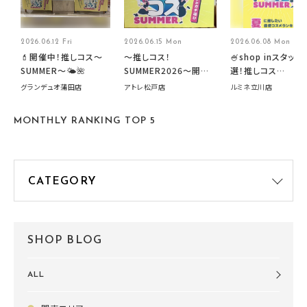
2026.06.12 Fri
2026.06.15 Mon
2026.06.08 Mon
💄開催中！推しコス〜
～推しコス！
🍧shop inスタッフ
SUMMER〜🌤️🌺
SUMMER2026～開催
選！推しコス
中です！
summer2026開
グランデュオ蒲田店
アトレ松戸店
ルミネ立川店
す🍧
MONTHLY RANKING TOP 5
SHOP BLOG
ALL