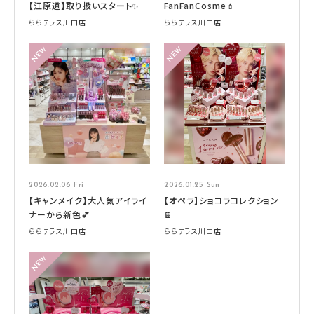
【江原道】取り扱いスタート✨
FanFanCosme💄
ららテラス川口店
ららテラス川口店
2026.02.06 Fri
2026.01.25 Sun
【キャンメイク】大人気アイライ
【オペラ】ショコラコレクション
ナーから新色💕
🍫
ららテラス川口店
ららテラス川口店