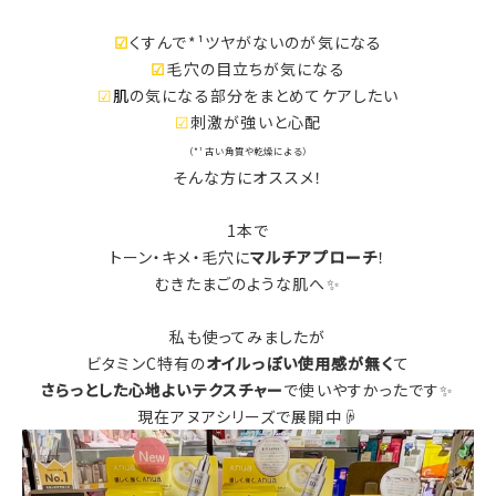
☑
くすんで*¹ツヤがないのが気になる
☑
毛穴の目立ちが気になる
☑
肌
の気になる部分をまとめてケアしたい
☑
刺激が強いと心配
（*¹古い角質や乾燥による）
そんな方にオススメ！
1本で
トーン・キメ・毛穴に
マルチアプローチ
！
むきたまごのような肌へ✨
私も使ってみましたが
ビタミンC特有の
オイルっぽい使用感が無く
て
さらっとした心地よいテクスチャー
で使いやすかったです✨
現在アヌアシリーズで展開中☟