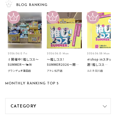
BLOG RANKING
2026.06.12 Fri
2026.06.15 Mon
2026.06.08 Mon
💄開催中！推しコス〜
～推しコス！
🍧shop inスタッフ
SUMMER〜🌤️🌺
SUMMER2026～開催
選！推しコス
中です！
summer2026開
グランデュオ蒲田店
アトレ松戸店
ルミネ立川店
す🍧
MONTHLY RANKING TOP 5