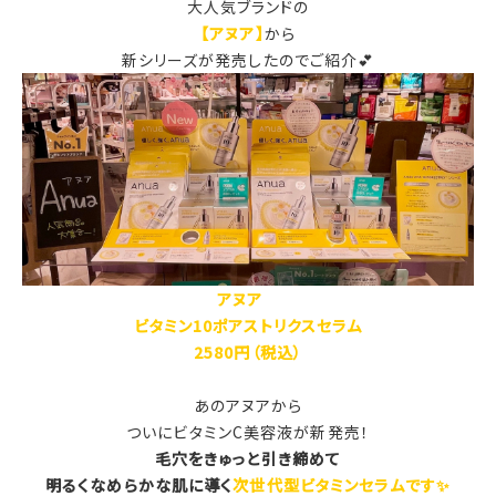
大人気ブランドの
【アヌア】
から
新シリーズが発売したのでご紹介💕
アヌア
ビタミン10ポアストリクスセラム
2580円（税込）
あのアヌアから
ついにビタミンC美容液が新発売！
毛穴をきゅっと引き締めて
明るくなめらかな肌に導く
次世代型ビタミンセラムです✨