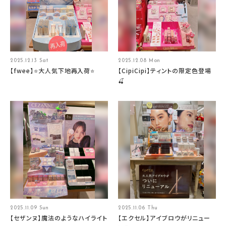
2025.12.13 Sat
2025.12.08 Mon
【fwee】⭐大人気下地再入荷⭐
【CipiCipi】ティントの限定色登場
🍒
2025.11.09 Sun
2025.11.06 Thu
【セザンヌ】魔法のようなハイライト
【エクセル】アイブロウがリニュー