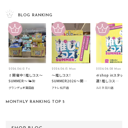
BLOG RANKING
2026.06.12 Fri
2026.06.15 Mon
2026.06.08 Mon
💄開催中！推しコス〜
～推しコス！
🍧shop inスタッフ
SUMMER〜🌤️🌺
SUMMER2026～開催
選！推しコス
中です！
summer2026開
グランデュオ蒲田店
アトレ松戸店
ルミネ立川店
す🍧
MONTHLY RANKING TOP 5