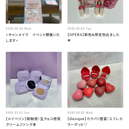
2025.05.28 Wed
2025.05.20 Tue
⭐キャンメイク イベント開催いた
【OPERA】新色&限定色出ました
します⭐
💗
2025.03.23 Sun
2025.02.05 Wed
【メイベリン】新触感！生チョコ感覚
【dasique】カラバリ豊富！スフレカ
クリームファンデ🍫
ラーポット♡