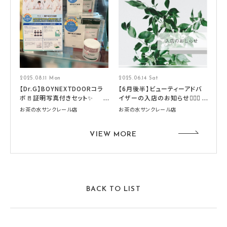
2025.08.11 Mon
2025.06.14 Sat
【Dr.G】BOYNEXTDOORコラ
【6月後半】ビューティーアドバ
ボ🚪証明写真付きセット✨
イザーの入店のお知らせ🧚🏻‍♀️
お茶の水サンクレール店
お茶の水サンクレール店
VIEW MORE
BACK TO LIST