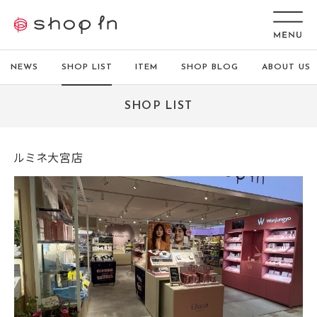
NEWS
SHOP LIST
ITEM
SHOP BLOG
ABOUT US
SHOP LIST
ルミネ大宮店