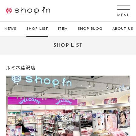
NEWS
SHOP LIST
ITEM
SHOP BLOG
ABOUT US
SHOP LIST
ルミネ藤沢店