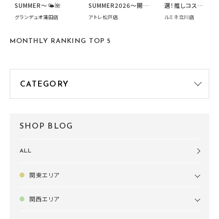
SUMMER〜🌤️🌺
SUMMER2026～開催
選！推しコス
中です！
summer2026開
グランデュオ蒲田店
アトレ松戸店
ルミネ立川店
す🍧
MONTHLY RANKING TOP 5
SHOP BLOG
ALL
関東エリア
関西エリア