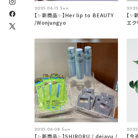
2025.06.15 Sun
2025
【✨新商品✨】Her lip to BEAUTY
【✨新
/Wonjungyo
エク
2025.06.08 Sun
2025
【✨新商品✨】SHIRORU / dejavu /
【今