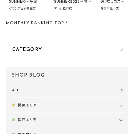
SUMMER〜🌤️🌺
SUMMER2026～開催
選！推しコス
中です！
summer2026開
グランデュオ蒲田店
アトレ松戸店
ルミネ立川店
す🍧
MONTHLY RANKING TOP 5
SHOP BLOG
ALL
関東エリア
関西エリア