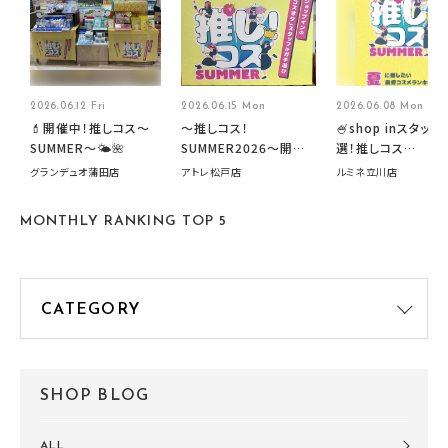
2026.06.12 Fri
2026.06.15 Mon
2026.06.08 Mon
💄開催中！推しコス〜
～推しコス！
🍧shop inスタッフ
SUMMER〜🌤️🌺
SUMMER2026～開催
選！推しコス
中です！
summer2026開
グランデュオ蒲田店
アトレ松戸店
ルミネ立川店
す🍧
MONTHLY RANKING TOP 5
SHOP BLOG
ALL