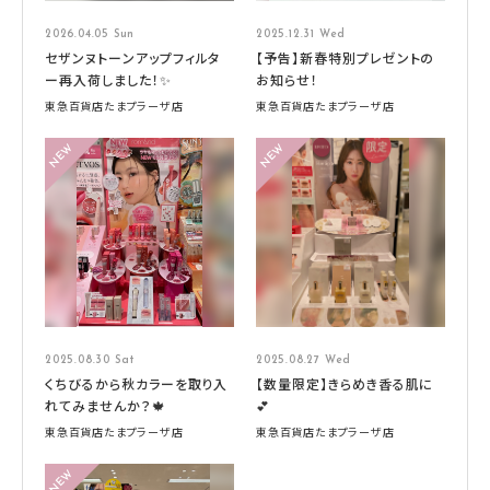
2026.04.05 Sun
2025.12.31 Wed
セザンヌトーンアップフィルタ
【予告】新春特別プレゼントの
ー再入荷しました！✨
お知らせ！
東急百貨店たまプラーザ店
東急百貨店たまプラーザ店
2025.08.30 Sat
2025.08.27 Wed
くちびるから秋カラーを取り入
【数量限定】きらめき香る肌に
れてみませんか？🍁
💕
東急百貨店たまプラーザ店
東急百貨店たまプラーザ店