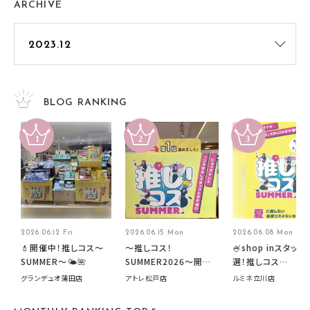
ARCHIVE
BLOG RANKING
2026.06.12 Fri
2026.06.15 Mon
2026.06.08 Mon
💄開催中！推しコス〜
～推しコス！
🍧shop inスタッフ
SUMMER〜🌤️🌺
SUMMER2026～開催
選！推しコス
中です！
summer2026開
グランデュオ蒲田店
アトレ松戸店
ルミネ立川店
す🍧