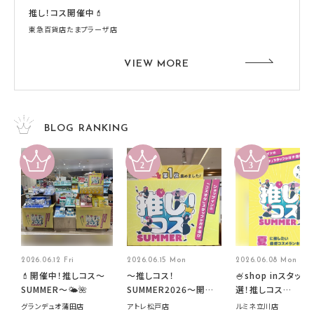
推し！コス開催中💄
東急百貨店たまプラーザ店
VIEW MORE
BLOG RANKING
2026.06.12 Fri
2026.06.15 Mon
2026.06.08 Mon
💄開催中！推しコス〜
～推しコス！
🍧shop inスタッフ
SUMMER〜🌤️🌺
SUMMER2026～開催
選！推しコス
中です！
summer2026開
グランデュオ蒲田店
アトレ松戸店
ルミネ立川店