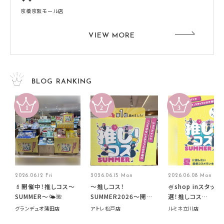
京橋京阪モール店
VIEW MORE
BLOG RANKING
2026.06.12 Fri
2026.06.15 Mon
2026.06.08 Mon
💄開催中！推しコス〜
～推しコス！
🍧shop inスタッフ
SUMMER〜🌤️🌺
SUMMER2026～開催
選！推しコス
中です！
summer2026開
グランデュオ蒲田店
アトレ松戸店
ルミネ立川店
す🍧