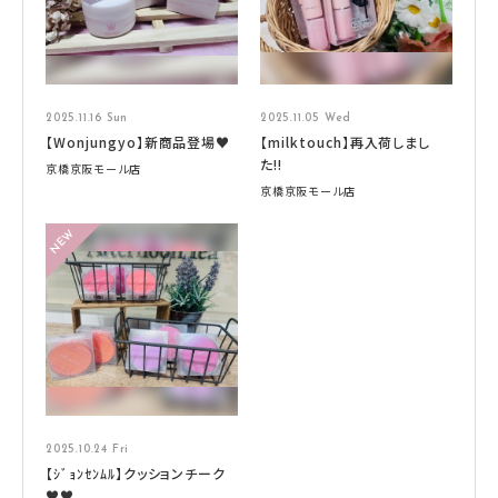
2025.11.16 Sun
2025.11.05 Wed
【Wonjungyo】新商品登場♥
【milktouch】再入荷しまし
た!!
京橋京阪モール店
京橋京阪モール店
2025.10.24 Fri
【ｼﾞｮﾝｾﾝﾑﾙ】クッションチーク
♥♥