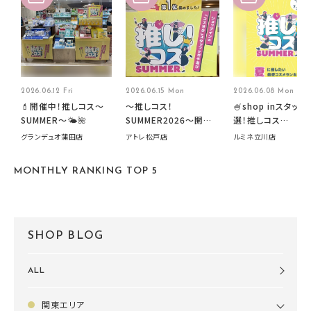
2026.06.12 Fri
2026.06.15 Mon
2026.06.08 Mon
💄開催中！推しコス〜
～推しコス！
🍧shop inスタッフ
SUMMER〜🌤️🌺
SUMMER2026～開催
選！推しコス
中です！
summer2026開
グランデュオ蒲田店
アトレ松戸店
ルミネ立川店
す🍧
MONTHLY RANKING TOP 5
SHOP BLOG
ALL
関東エリア