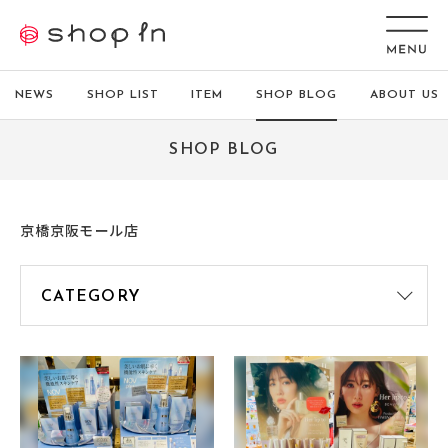
NEWS
SHOP LIST
ITEM
SHOP BLOG
ABOUT US
SHOP BLOG
京橋京阪モール店