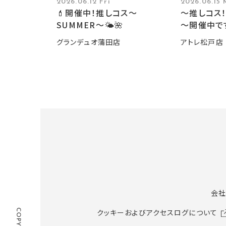
2026.06.12 Fri
2026.06.15
💄開催中！推しコス〜
～推しコス！
SUMMER〜🌤️🌺
～開催中で
グランデュオ蒲田店
アトレ松戸店
会社
クッキーおよびアクセスログについて