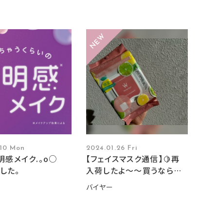
.10 Mon
2024.01.26 Fri
透明感メイク.。o○
【フェイスマスク通信】🍋再
した。
入荷したよ～～買うなら
今！！🍋
バイヤー