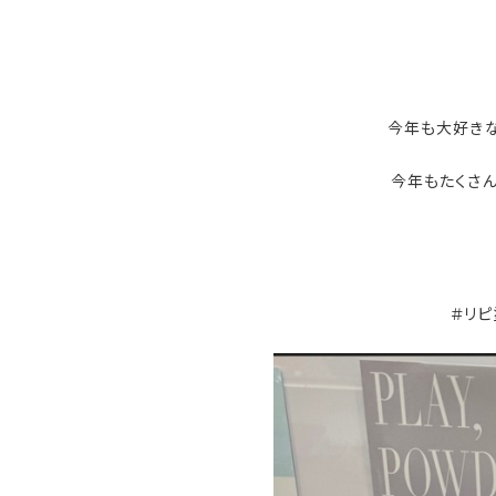
今年も大好き
今年もたくさ
＃リピ