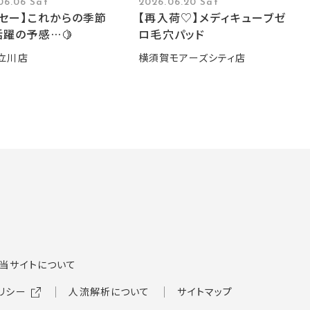
06.06 Sat
2026.06.20 Sat
ーセー】これからの季節
【再入荷♡】メディキューブゼ
躍の予感…🍋
ロ毛穴パッド
立川店
横須賀モアーズシティ店
当サイトについて
リシー
人流解析について
サイトマップ