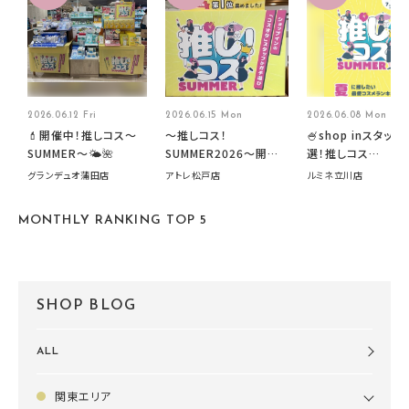
2026.06.12 Fri
2026.06.15 Mon
2026.06.08 Mon
💄開催中！推しコス〜
～推しコス！
🍧shop inスタッフ
SUMMER〜🌤️🌺
SUMMER2026～開催
選！推しコス
中です！
summer2026開
グランデュオ蒲田店
アトレ松戸店
ルミネ立川店
す🍧
MONTHLY RANKING TOP 5
SHOP BLOG
ALL
関東エリア