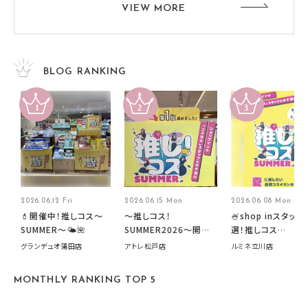
VIEW MORE
BLOG RANKING
2026.06.12 Fri
2026.06.15 Mon
2026.06.08 Mon
💄開催中！推しコス〜
～推しコス！
🍧shop inスタッフ
SUMMER〜🌤️🌺
SUMMER2026～開催
選！推しコス
中です！
summer2026開
グランデュオ蒲田店
アトレ松戸店
ルミネ立川店
す🍧
MONTHLY RANKING TOP 5