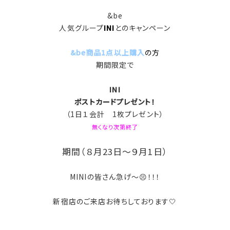
&be
人気グループ
INI
と
のキャンペーン
&be商品1点以上購入
の方
期間限定で
INI
ポストカードプレゼント！
（1日１会計 1枚プレゼント）
無くなり次第終了
期間（８月23日～９月1日）
MINIの皆さん急げ～😣！！！
新宿店のご来店お待ちしております🤍