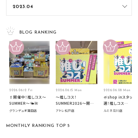
BLOG RANKING
2026.06.12 Fri
2026.06.15 Mon
2026.06.08 Mon
💄開催中！推しコス〜
～推しコス！
🍧shop inスタッフ
SUMMER〜🌤️🌺
SUMMER2026～開催
選！推しコス
中です！
summer2026開
グランデュオ蒲田店
アトレ松戸店
ルミネ立川店
す🍧
MONTHLY RANKING TOP 5