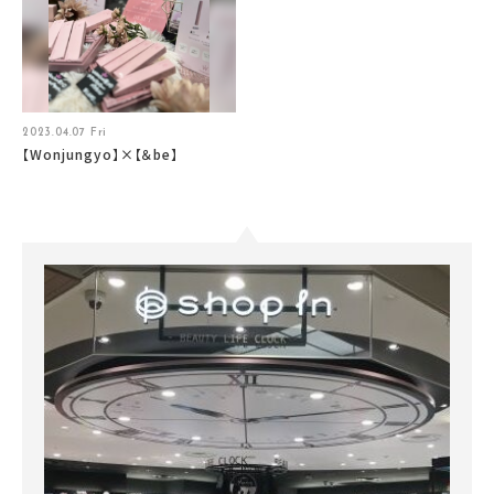
2023.04.07 Fri
【Wonjungyo】×【＆be】