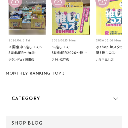
2026.06.12 Fri
2026.06.15 Mon
2026.06.08 Mon
💄開催中！推しコス〜
～推しコス！
🍧shop inスタッフ
SUMMER〜🌤️🌺
SUMMER2026～開催
選！推しコス
中です！
summer2026開
グランデュオ蒲田店
アトレ松戸店
ルミネ立川店
す🍧
MONTHLY RANKING TOP 5
SHOP BLOG