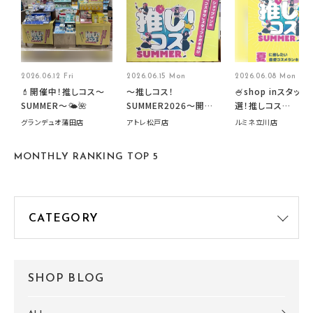
2026.06.12 Fri
2026.06.15 Mon
2026.06.08 Mon
💄開催中！推しコス〜
～推しコス！
🍧shop inスタッフ
SUMMER〜🌤️🌺
SUMMER2026～開催
選！推しコス
中です！
summer2026開
グランデュオ蒲田店
アトレ松戸店
ルミネ立川店
す🍧
MONTHLY RANKING TOP 5
SHOP BLOG