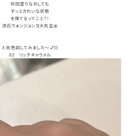
何回塗りなおしても
ずっときれいな状態
を保てるってこと？！
流石ウォンジョンヨ大先生🎀
人気色試してみました～💅🏻
02 リッチキャラメル