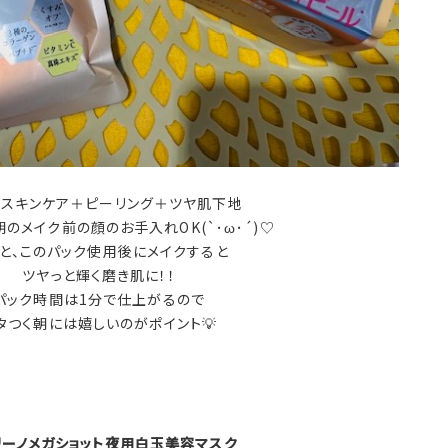
スキンケア＋ピーリング＋ツヤ肌下地
のメイク前の顔のお手入れOK(`･ω･´)♡
と、このパック使用後にメイクすると
ツヤっと輝く磨き肌に！！
パック時間は1分で仕上がるので
タつく朝には嬉しいのがポイント💡
リーノメガショット夜用白玉美容マスク