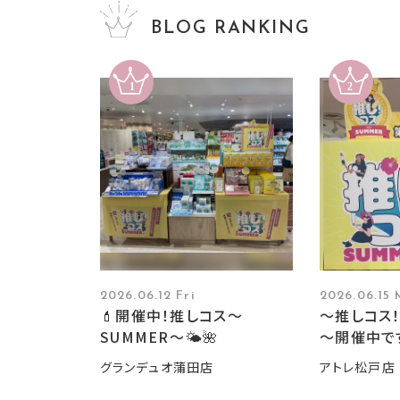
BLOG RANKING
2026.06.12 Fri
2026.06.15
💄開催中！推しコス〜
～推しコス！
SUMMER〜🌤️🌺
～開催中で
グランデュオ蒲田店
アトレ松戸店