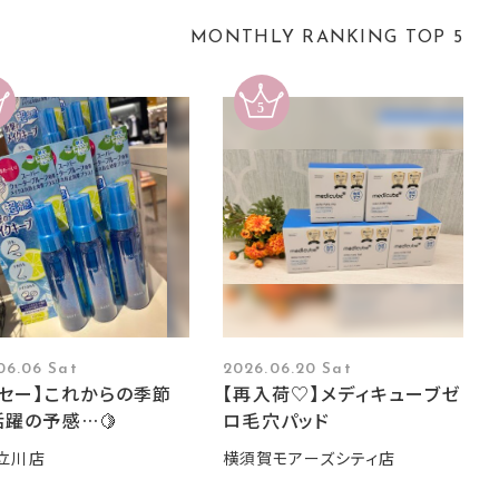
MONTHLY RANKING TOP 5
06.06 Sat
2026.06.20 Sat
ーセー】これからの季節
【再入荷♡】メディキューブゼ
躍の予感…🍋
ロ毛穴パッド
立川店
横須賀モアーズシティ店