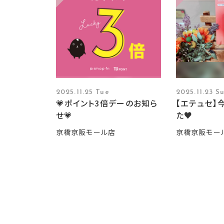
2025.11.25 Tue
2025.11.23 S
💗ポイント3倍デーのお知ら
【エテュセ】
せ💗
た♥
京橋京阪モール店
京橋京阪モー