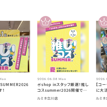
 Mon
2026.06.08 Mon
2026.
SUMMER2026
🍧shop inスタッフ厳選！推し
【コ
す！
コスsummer2026開催です
に大活
🍧
ルミネ立川店
ルミネ