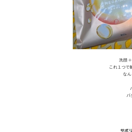
洗顔＋
これ１つで朝
なん
バ
サボ