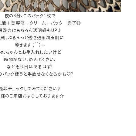
夜の3分、このパック1枚で
乳液＋美容液＋クリーム＋パック 完了◎
保湿力はもちろん透明感もUP♪
翌朝、ぷるんっと透き通る潤玉肌に
導きます（＾＾）✨
夜、ちゃんとお手入れしたいけど
時間がない、めんどくさい、
など思う日はあるはず！
のパック使うと手放せなくなるかも♡?
是非チェックしてみてください♪
皆様のご来店おまちしております☆