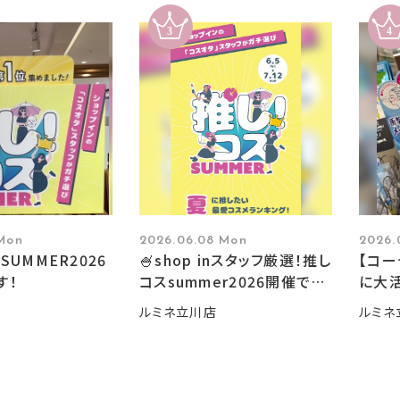
 Mon
2026.06.08 Mon
2026.
SUMMER2026
🍧shop inスタッフ厳選！推し
【コ
す！
コスsummer2026開催です
に大活
🍧
ルミネ立川店
ルミネ