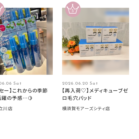
06.06 Sat
2026.06.20 Sat
ーセー】これからの季節
【再入荷♡】メディキューブゼ
躍の予感…🍋
ロ毛穴パッド
立川店
横須賀モアーズシティ店