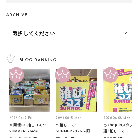
ARCHIVE
BLOG RANKING
2026.06.12 Fri
2026.06.15 Mon
2026.06.08 Mon
💄開催中！推しコス〜
～推しコス！
🍧shop inスタッフ
SUMMER〜🌤️🌺
SUMMER2026～開催
選！推しコス
中です！
summer2026開