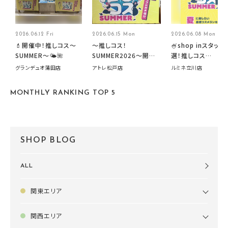
2026.06.12 Fri
2026.06.15 Mon
2026.06.08 Mon
💄開催中！推しコス〜
～推しコス！
🍧shop inスタッフ
SUMMER〜🌤️🌺
SUMMER2026～開催
選！推しコス
中です！
summer2026開
グランデュオ蒲田店
アトレ松戸店
ルミネ立川店
す🍧
MONTHLY RANKING TOP 5
SHOP BLOG
ALL
関東エリア
関西エリア