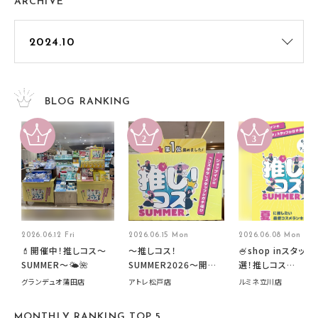
ARCHIVE
BLOG RANKING
2026.06.12 Fri
2026.06.15 Mon
2026.06.08 Mon
💄開催中！推しコス〜
～推しコス！
🍧shop inスタッフ
SUMMER〜🌤️🌺
SUMMER2026～開催
選！推しコス
中です！
summer2026開
グランデュオ蒲田店
アトレ松戸店
ルミネ立川店
す🍧
MONTHLY RANKING TOP 5