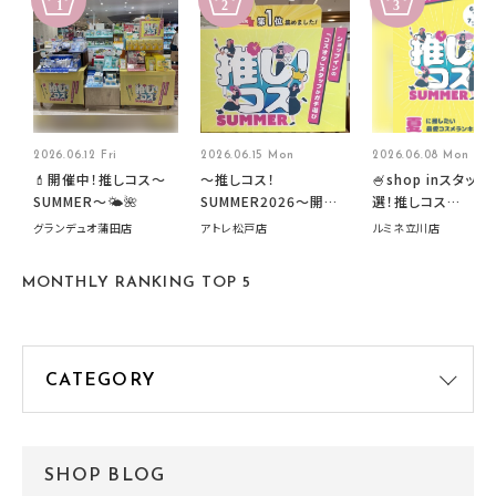
2026.06.12 Fri
2026.06.15 Mon
2026.06.08 Mon
💄開催中！推しコス〜
～推しコス！
🍧shop inスタッフ
SUMMER〜🌤️🌺
SUMMER2026～開催
選！推しコス
中です！
summer2026開
グランデュオ蒲田店
アトレ松戸店
ルミネ立川店
す🍧
MONTHLY RANKING TOP 5
SHOP BLOG