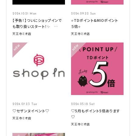
2024.10.21 Mon
2024.09.22 Sun
【予告！】ついにショップインで
⭐TDポイント&MIOポイント
も取り扱いスタート！✨
５倍⭐
Wonjungyo HAIR （ウォンジ
天王寺ミオ店
天王寺ミオ店
ョンヨヘア）
2024.07.23 Tue
2024.05.18 Sat
♡セザンヌイベント♡
♡5月もポイント5倍あります
♡
天王寺ミオ店
天王寺ミオ店