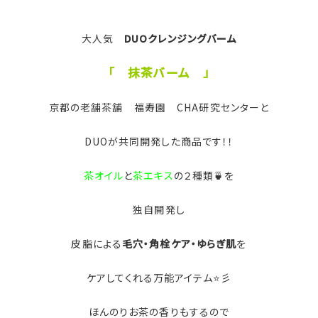
大人気
DUOクレンジングバーム
「 抹茶バーム 」
京都の老舗茶舗 福寿園 CHA研究センターと
DUOが共同開発した商品です！！
茶オイル
と
茶エキス
の２種類🍵を
独自開発し
皮脂による
毛穴・角栓ケア・ゆらぎ肌
を
ケアしてくれる万能アイテム⭐彡
ほんのりお茶の香りもするので