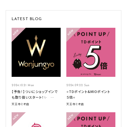
LATEST BLOG
2024.10.21 Mon
2024.09.22 Sun
【予告！】ついにショップインで
⭐TDポイント&MIOポイント
も取り扱いスタート！✨
５倍⭐
Wonjungyo HAIR （ウォンジ
天王寺ミオ店
天王寺ミオ店
ョンヨヘア）