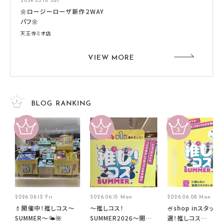
2024.05.18 Sat
🌼ロージーローザ新作２WAY
パフ🌼
天王寺ミオ店
VIEW MORE
BLOG RANKING
2026.06.12 Fri
2026.06.15 Mon
2026.06.08 Mon
💄開催中！推しコス〜
～推しコス！
🍧shop inスタッフ
SUMMER〜🌤️🌺
SUMMER2026～開催
選！推しコス