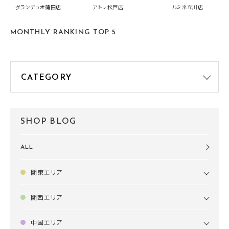
中です！
summer2026開
グランデュオ蒲田店
アトレ松戸店
ルミネ立川店
す🍧
MONTHLY RANKING TOP 5
SHOP BLOG
ALL
関東エリア
関西エリア
中国エリア