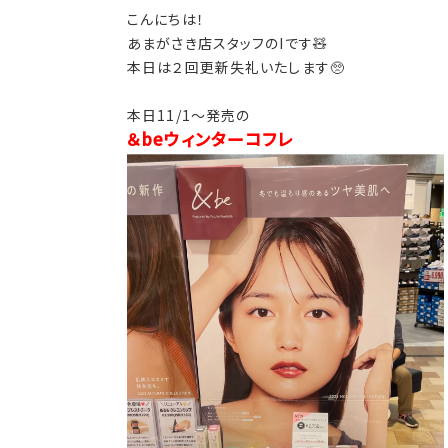
こんにちは！
あまがさき店スタッフのIです🧸
本日は２回更新失礼いたします🥺
本日11/1～発売の
＆beウィンターコフレ