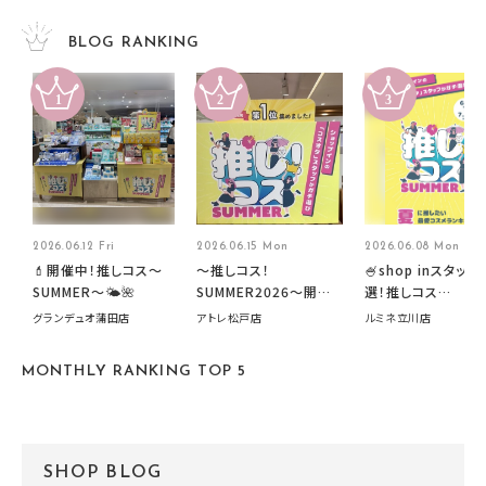
BLOG RANKING
2026.06.12 Fri
2026.06.15 Mon
2026.06.08 Mon
💄開催中！推しコス〜
～推しコス！
🍧shop inスタッフ
SUMMER〜🌤️🌺
SUMMER2026～開催
選！推しコス
中です！
summer2026開
グランデュオ蒲田店
アトレ松戸店
ルミネ立川店
す🍧
MONTHLY RANKING TOP 5
SHOP BLOG