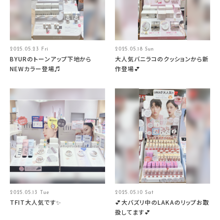
2025.05.23 Fri
2025.05.18 Sun
BYURのトーンアップ下地から
大人気バニラコのクッションから新
NEWカラー登場♬
作登場💕
2025.05.13 Tue
2025.05.10 Sat
TFIT大人気です✨
💕大バズリ中のLAKAのリップお取
扱してます💕