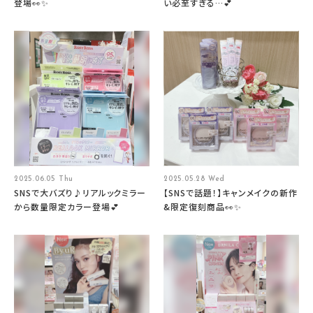
登場👀✨
い必至すぎる…💕
2025.06.05 Thu
2025.05.28 Wed
SNSで大バズり♪リアルックミラー
【SNSで話題！】キャンメイクの新作
から数量限定カラー登場💕
&限定復刻商品👀✨