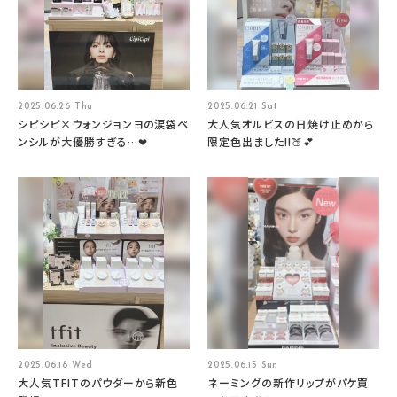
2025.06.26 Thu
2025.06.21 Sat
シピシピ×ウォンジョンヨの涙袋ペ
大人気オルビスの日焼け止めから
ンシルが大優勝すぎる…❤
限定色出ました!!🍑💕
2025.06.18 Wed
2025.06.15 Sun
大人気TFITのパウダーから新色
ネーミングの新作リップがパケ買