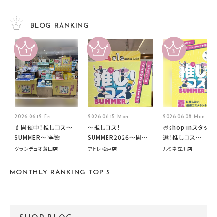
BLOG RANKING
2026.06.12 Fri
2026.06.15 Mon
2026.06.08 Mon
💄開催中！推しコス〜
～推しコス！
🍧shop inスタッフ
SUMMER〜🌤️🌺
SUMMER2026～開催
選！推しコス
中です！
summer2026開
グランデュオ蒲田店
アトレ松戸店
ルミネ立川店
す🍧
MONTHLY RANKING TOP 5