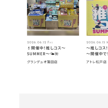
2026.06.12 Fri
2026.06.15
💄開催中！推しコス〜
～推しコス！
SUMMER〜🌤️🌺
～開催中で
グランデュオ蒲田店
アトレ松戸店