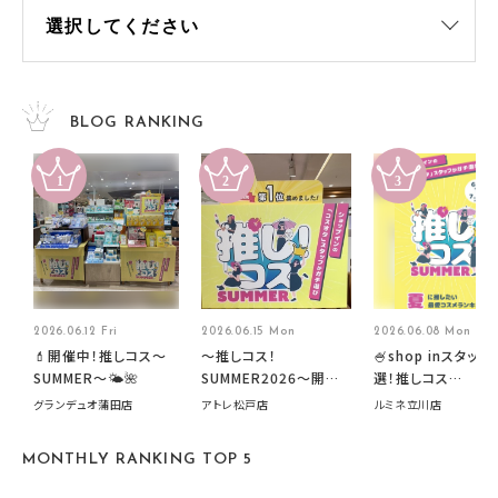
BLOG RANKING
2026.06.12 Fri
2026.06.15 Mon
2026.06.08 Mon
💄開催中！推しコス〜
～推しコス！
🍧shop inスタッフ
SUMMER〜🌤️🌺
SUMMER2026～開催
選！推しコス
中です！
summer2026開
グランデュオ蒲田店
アトレ松戸店
ルミネ立川店
す🍧
MONTHLY RANKING TOP 5