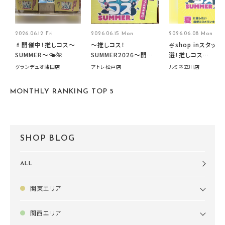
2026.06.12 Fri
2026.06.15 Mon
2026.06.08 Mon
💄開催中！推しコス〜
～推しコス！
🍧shop inスタッフ
SUMMER〜🌤️🌺
SUMMER2026～開催
選！推しコス
中です！
summer2026開
グランデュオ蒲田店
アトレ松戸店
ルミネ立川店
す🍧
MONTHLY RANKING TOP 5
SHOP BLOG
ALL
関東エリア
関西エリア