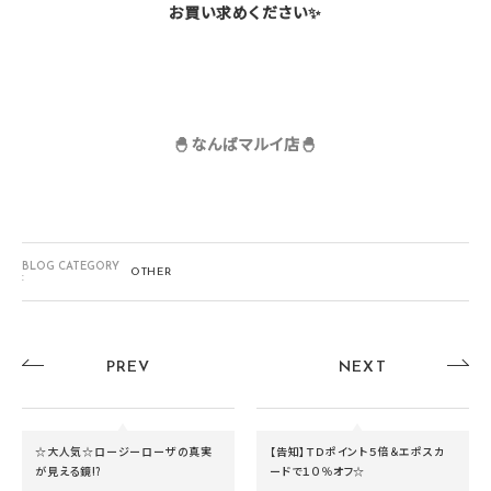
お買い求めください✨
🐣なんばマルイ店🐣
BLOG CATEGORY
OTHER
:
PREV
NEXT
☆大人気☆ロージーローザの真実
【告知】ＴＤポイント５倍＆エポスカ
が見える鏡⁉
ードで１０％オフ☆