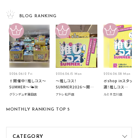
BLOG RANKING
2026.06.12 Fri
2026.06.15 Mon
2026.06.08 Mon
💄開催中！推しコス〜
～推しコス！
🍧shop inスタッフ
SUMMER〜🌤️🌺
SUMMER2026～開催
選！推しコス
中です！
summer2026開
グランデュオ蒲田店
アトレ松戸店
ルミネ立川店
す🍧
MONTHLY RANKING TOP 5