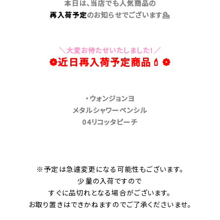
本日は、当店でも人気
商品の
再入荷予定
の
お知
らせでございます💁
＼大変お待たせいたしました！／
❁近日再入荷予定商品💄❁
・ウォンジョンヨ
メタルシャワーペンシル
04リコッタピーチ
※予定は急遽変更になる可能性もございます。
少量の入荷ですので
すぐに品切れとなる場合が
ございます。
お取り置きはできかねますので
ご了承くださいませ。