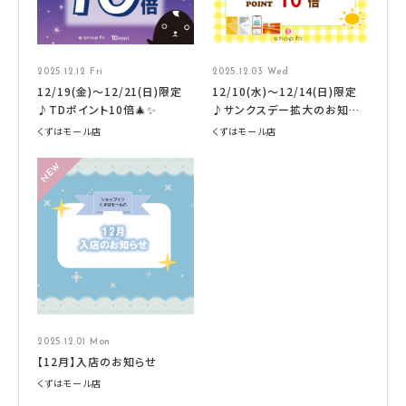
2025.12.12 Fri
2025.12.03 Wed
12/19(金)～12/21(日)限定
12/10(水)～12/14(日)限定
♪TDポイント10倍🎄✨
♪サンクスデー拡大のお知ら
せ★
くずはモール店
くずはモール店
2025.12.01 Mon
【12月】入店のお知らせ
くずはモール店