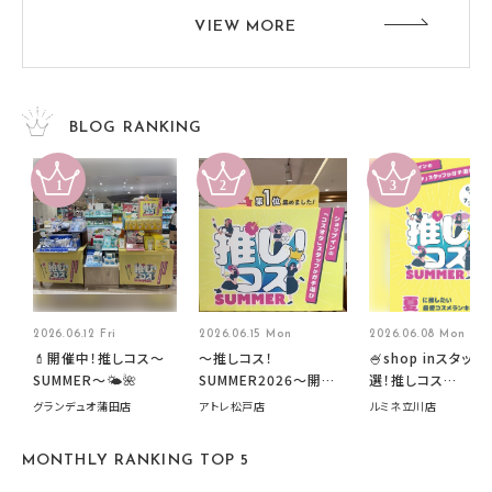
VIEW MORE
BLOG RANKING
2026.06.12 Fri
2026.06.15 Mon
2026.06.08 Mon
💄開催中！推しコス〜
～推しコス！
🍧shop inスタッフ
SUMMER〜🌤️🌺
SUMMER2026～開催
選！推しコス
中です！
summer2026開
グランデュオ蒲田店
アトレ松戸店
ルミネ立川店
す🍧
MONTHLY RANKING TOP 5